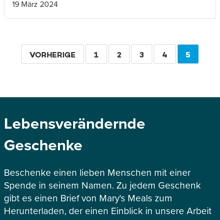
19 März 2024
Seitennummerierung
VORHERIGE
VORHERIGE
SEITE
1
SEITE
2
SEITE
3
SEITE
4
AKTUEL
5
SEITE
SEITE
Lebensverändernde
Geschenke
Beschenke einen lieben Menschen mit einer
Spende in seinem Namen. Zu jedem Geschenk
gibt es einen Brief von Mary's Meals zum
Herunterladen, der einen Einblick in unsere Arbeit