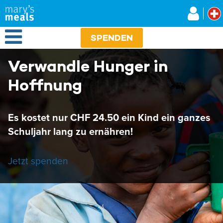
Mary's Meals
Direkt
zum
Inhalt
Open Menu
SPENDEN
Verwandle Hunger in
Hoffnung
Es kostet nur CHF 24.50 ein Kind ein ganzes
Schuljahr lang zu ernähren!
Jetzt spenden