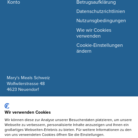
Konto
Betrugsaufklärung
Datenschutzrichtlinien
Nutzunsgbedingungen
Wie wir Cookies
verwenden
Cookie-Einstellungen
ändern
company information
Mary's Meals Schweiz
Wolfwilerstrasse 48
4623 Neuendorf
IBAN: CH61 0900 0000 6175 7127 6
Wir verwenden Cookies
Facebook
Wir können diese zur Analyse unserer Besucherdaten platzieren, um unsere
Webseite zu verbessern, personalisierte Inhalte anzuzeigen und Ihnen ein
Instagram
großartiges Webseiten-Erlebnis zu bieten. Für weitere Informationen zu den
von uns verwendeten Cookies öffnen Sie die Einstellungen.