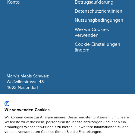
Konto
Betrugsaufklärung
Datenschutzrichtlinien
Nutzunsgbedingungen
Wie wir Cookies
verwenden
Cookie-Einstellungen
ändern
company information
Mary's Meals Schweiz
Wolfwilerstrasse 48
4623 Neuendorf
IBAN: CH61 0900 0000 6175 7127 6
Wir verwenden Cookies
Facebook
Wir können diese zur Analyse unserer Besucherdaten platzieren, um unsere
Webseite zu verbessern, personalisierte Inhalte anzuzeigen und Ihnen ein
Instagram
großartiges Webseiten-Erlebnis zu bieten. Für weitere Informationen zu den
von uns verwendeten Cookies öffnen Sie die Einstellungen.