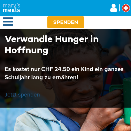
Mary's Meals
Direkt
zum
Inhalt
Open Menu
SPENDEN
Verwandle Hunger in
Hoffnung
Es kostet nur CHF 24.50 ein Kind ein ganzes
Schuljahr lang zu ernähren!
Jetzt spenden