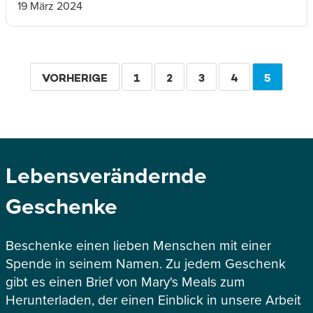
19 März 2024
Seitennummerierung
VORHERIGE
VORHERIGE
SEITE
1
SEITE
2
SEITE
3
SEITE
4
AKTUEL
5
SEITE
SEITE
Lebensverändernde
Geschenke
Beschenke einen lieben Menschen mit einer
Spende in seinem Namen. Zu jedem Geschenk
gibt es einen Brief von Mary's Meals zum
Herunterladen, der einen Einblick in unsere Arbeit