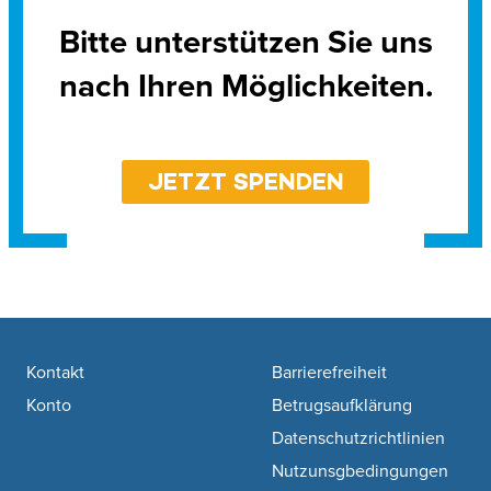
Bitte unterstützen Sie uns
nach Ihren Möglichkeiten.
JETZT SPENDEN
Footer navigation
Kontakt
Barrierefreiheit
Konto
Betrugsaufklärung
Datenschutzrichtlinien
Nutzunsgbedingungen