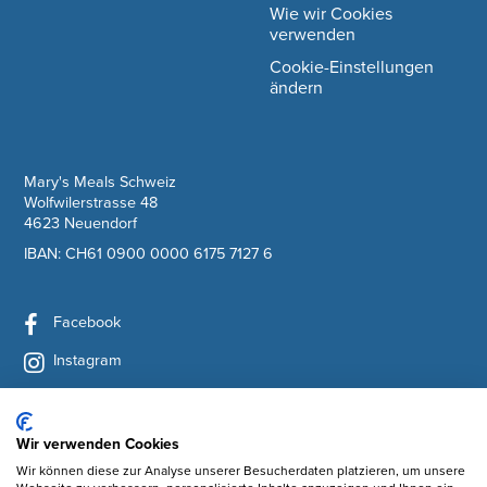
Wie wir Cookies
verwenden
Cookie-Einstellungen
ändern
company information
Mary's Meals Schweiz
Wolfwilerstrasse 48
4623 Neuendorf
IBAN: CH61 0900 0000 6175 7127 6
Facebook
Instagram
YouTube
LinkedIn
Wir verwenden Cookies
Wir können diese zur Analyse unserer Besucherdaten platzieren, um unsere
Newsletter abonnieren