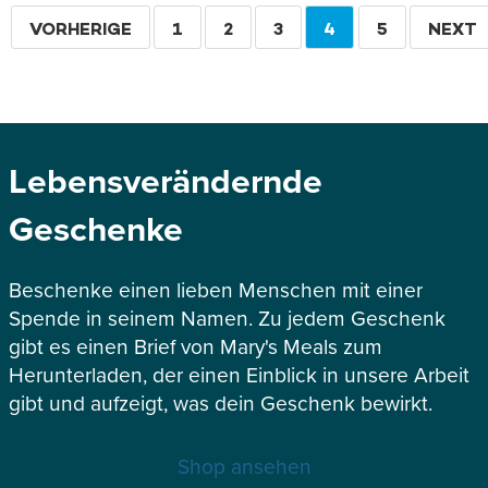
Seitennummerierung
VORHERIGE
VORHERIGE
SEITE
1
SEITE
2
SEITE
3
AKTUELLE
4
SEITE
5
WEITE
NEXT
SEITE
SEITE
Lebensverändernde
Geschenke
Beschenke einen lieben Menschen mit einer
Spende in seinem Namen. Zu jedem Geschenk
gibt es einen Brief von Mary's Meals zum
Herunterladen, der einen Einblick in unsere Arbeit
gibt und aufzeigt, was dein Geschenk bewirkt.
Shop ansehen