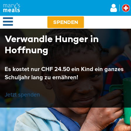
Mary's Meals
Direkt
zum
Inhalt
Open Menu
SPENDEN
Verwandle Hunger in
Hoffnung
Es kostet nur CHF 24.50 ein Kind ein ganzes
Schuljahr lang zu ernähren!
Jetzt spenden