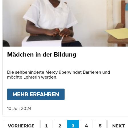
Mädchen in der Bildung
Die sehbehinderte Mercy überwindet Barrieren und
möchte Lehrerin werden.
MEHR ERFAHREN
ABOUT
MÄDCHEN IN DE
10 Juli 2024
Seitennummerierung
VORHERIGE
VORHERIGE
SEITE
1
SEITE
2
AKTUELLE
3
SEITE
4
SEITE
5
WEITE
NEXT