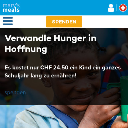
Mary's Meals
Direkt
zum
Inhalt
Open Menu
SPENDEN
Verwandle Hunger in
Hoffnung
Es kostet nur CHF 24.50 ein Kind ein ganzes
Schuljahr lang zu ernähren!
spenden