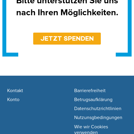
Bitte unterstützen Sie uns
nach Ihren Möglichkeiten.
JETZT SPENDEN
Footer navigation
Kontakt
Barrierefreiheit
Konto
Betrugsaufklärung
Datenschutzrichtlinien
Nutzunsgbedingungen
Wie wir Cookies
verwenden