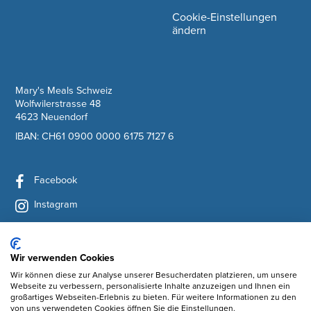
Cookie-Einstellungen
ändern
company information
Mary's Meals Schweiz
Wolfwilerstrasse 48
4623 Neuendorf
IBAN: CH61 0900 0000 6175 7127 6
Facebook
Instagram
YouTube
LinkedIn
Wir verwenden Cookies
Wir können diese zur Analyse unserer Besucherdaten platzieren, um unsere
Newsletter abonnieren
Webseite zu verbessern, personalisierte Inhalte anzuzeigen und Ihnen ein
großartiges Webseiten-Erlebnis zu bieten. Für weitere Informationen zu den
von uns verwendeten Cookies öffnen Sie die Einstellungen.