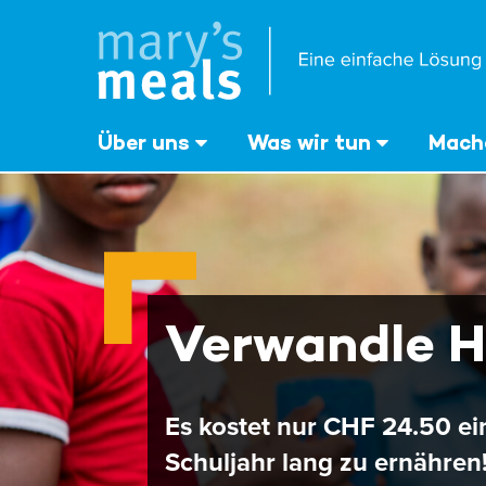
Mary's Meals
Direkt
zum
Inhalt
‎Über uns
Was wir tun
Mache
Verwandle H
Es kostet nur CHF 24.50 ei
Schuljahr lang zu ernähren