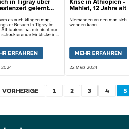
ich in Tigray über
Krise in Äthiopien -
astenzeit gelernt
Mahlet, 12 Jahre alt
tsam es auch klingen mag,
Niemanden an den man sich
ngster Besuch in Tigray im
wenden kann
Äthiopiens hat mir nicht nur
t schockierende Einblicke in
smaß der dort herrschenden
tären Katastrophe gegeben.
zugleich auch eine
ENSCHEN SIND HIER BEREITS AN HUNGER GEST
HR ERFAHREN
ABOUT
WAS ICH IN TIGRAY ÜBE
MEHR ERFAHREN
A
tete, geistige Übung.
. 2024
22 März 2024
eitennummerierung
VORHERIGE
VORHERIGE
SEITE
1
SEITE
2
SEITE
3
SEITE
4
A
5
SEITE
S