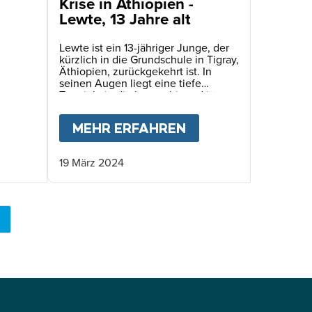
Krise in Äthiopien -
Lewte, 13 Jahre alt
Lewte ist ein 13-jähriger Junge, der
kürzlich in die Grundschule in Tigray,
Äthiopien, zurückgekehrt ist. In
seinen Augen liegt eine tiefe
Traurigkeit, die beunruhigend ist,
wenn man sie bei einem Kind sieht.
ORBEN. ES SPIEGELT SICH IN DEN AUGEN DER
R DIE FASTENZEIT GELERNT HABE
BOUT
KRISE IN ÄTHIOPIEN - MAHLET, 12 JAHRE
MEHR ERFAHREN
ABOUT
KRISE IN 
19 März 2024
KTUELLE
EITE