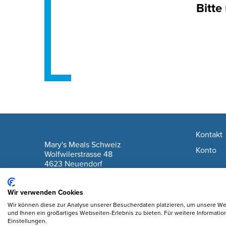
Bitte
Footer navigation
Kontakt
company information
Mary's Meals Schweiz
Konto
Wolfwilerstrasse 48
4623 Neuendorf
IBAN: CH61 0900 0000 6175 7127 6
Wir verwenden Cookies
Wir können diese zur Analyse unserer Besucherdaten platzieren, um unsere Web
und Ihnen ein großartiges Webseiten-Erlebnis zu bieten. Für weitere Informati
Einstellungen.