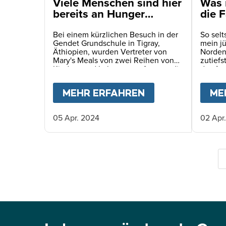
Viele Menschen sind hier
Was 
bereits an Hunger
die F
gestorben. Es spiegelt
habe
sich in den Augen der
Bei einem kürzlichen Besuch in der
So sel
Gendet Grundschule in Tigray,
mein jü
Kinder wider
Äthiopien, wurden Vertreter von
Norden 
Mary's Meals von zwei Reihen von
zutiefs
Kindern und Lehrern empfangen, die
das Au
den Weg zur Schule säumten.
humani
Es war 
MEHR ERFAHREN
ABOUT
VIELE M
ME
unerwar
05 Apr. 2024
02 Apr
S