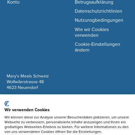
Konto
Betrugsaufklärung
Datenschutzrichtlinien
Nutzunsgbedingungen
Wie wir Cookies
verwenden
Cookie-Einstellungen
ändern
company information
Mary's Meals Schweiz
Wolfwilerstrasse 48
4623 Neuendorf
IBAN: CH61 0900 0000 6175 7127 6
Wir verwenden Cookies
Facebook
Wir können diese zur Analyse unserer Besucherdaten platzieren, um unsere
Webseite zu verbessern, personalisierte Inhalte anzuzeigen und Ihnen ein
Instagram
großartiges Webseiten-Erlebnis zu bieten. Für weitere Informationen zu den
von uns verwendeten Cookies öffnen Sie die Einstellungen.