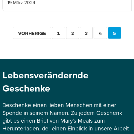
19 März 2024
Seitennummerierung
VORHERIGE
VORHERIGE
SEITE
1
SEITE
2
SEITE
3
SEITE
4
AKTUEL
5
SEITE
SEITE
Lebensverändernde
Geschenke
Beschenke einen lieben Menschen mit einer
Spende in seinem Namen. Zu jedem Geschenk
gibt es einen Brief von Mary's Meals zum
Herunterladen, der einen Einblick in unsere Arbeit