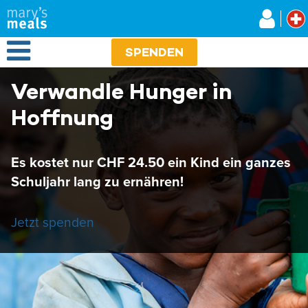
Mary's Meals
Direkt
zum
Inhalt
Open Menu
SPENDEN
Verwandle Hunger in
Hoffnung
Es kostet nur CHF 24.50 ein Kind ein ganzes
Schuljahr lang zu ernähren!
Jetzt spenden