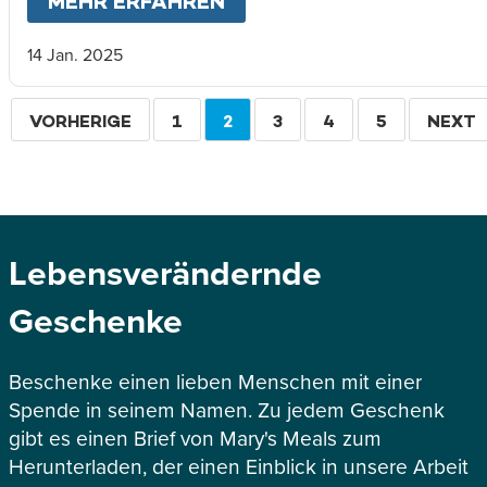
MEHR ERFAHREN
ABOUT
HOFFNUNG FÜR 
14 Jan. 2025
Seitennummerierung
VORHERIGE
VORHERIGE
SEITE
1
AKTUELLE
2
SEITE
3
SEITE
4
SEITE
5
WEITE
NEXT
SEITE
SEITE
Lebensverändernde
Geschenke
Beschenke einen lieben Menschen mit einer
Spende in seinem Namen. Zu jedem Geschenk
gibt es einen Brief von Mary's Meals zum
Herunterladen, der einen Einblick in unsere Arbeit