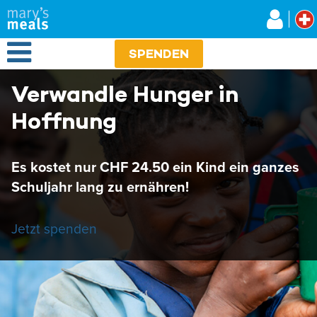
Mary's Meals
Direkt
zum
Inhalt
Open Menu
SPENDEN
Verwandle Hunger in
Hoffnung
Es kostet nur CHF 24.50 ein Kind ein ganzes
Schuljahr lang zu ernähren!
Jetzt spenden