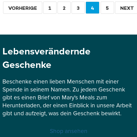
Seitennummerierung
VORHERIGE
VORHERIGE
SEITE
1
SEITE
2
SEITE
3
AKTUELLE
4
SEITE
5
WEITE
NEXT
SEITE
SEITE
Lebensverändernde
Geschenke
Beschenke einen lieben Menschen mit einer
Spende in seinem Namen. Zu jedem Geschenk
gibt es einen Brief von Mary's Meals zum
Herunterladen, der einen Einblick in unsere Arbeit
gibt und aufzeigt, was dein Geschenk bewirkt.
Shop ansehen