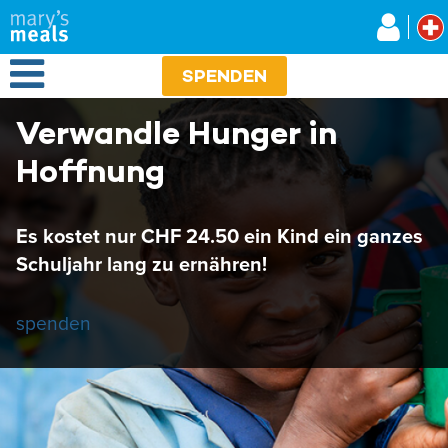
Mary's Meals
Direkt
zum
Inhalt
Open Menu
SPENDEN
Verwandle Hunger in
Hoffnung
Es kostet nur CHF 24.50 ein Kind ein ganzes
Schuljahr lang zu ernähren!
spenden