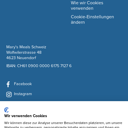
Wie wir Cookies
verwenden
Cookie-Einstellungen
ändern
company information
Mary's Meals Schweiz
Wolfwilerstrasse 48
4623 Neuendorf
IBAN: CH61 0900 0000 6175 7127 6
Facebook
Instagram
YouTube
LinkedIn
Wir verwenden Cookies
Wir können diese zur Analyse unserer Besucherdaten platzieren, um unsere
Newsletter abonnieren
Webseite zu verbessern, personalisierte Inhalte anzuzeigen und Ihnen ein