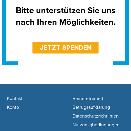
Bitte unterstützen Sie uns
nach Ihren Möglichkeiten.
JETZT SPENDEN
Footer navigation
Kontakt
Barrierefreiheit
Konto
Betrugsaufklärung
Datenschutzrichtlinien
Nutzunsgbedingungen