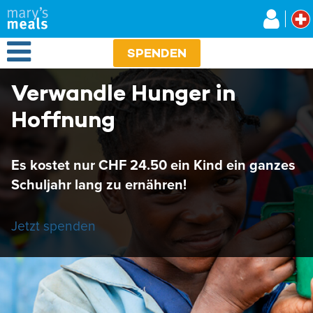
Mary's Meals
Direkt
zum
Inhalt
Open Menu
SPENDEN
Verwandle Hunger in
Hoffnung
Es kostet nur CHF 24.50 ein Kind ein ganzes
Schuljahr lang zu ernähren!
Jetzt spenden