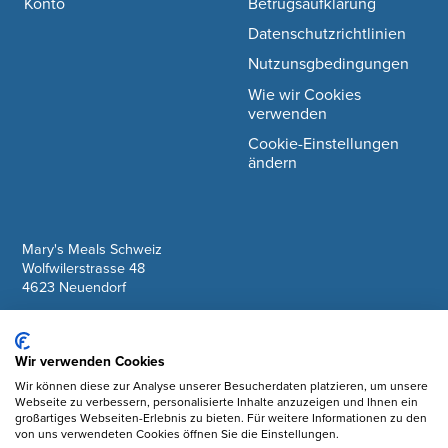
Konto
Betrugsaufklärung
Datenschutzrichtlinien
Nutzunsgbedingungen
Wie wir Cookies
verwenden
Cookie-Einstellungen
ändern
company information
Mary's Meals Schweiz
Wolfwilerstrasse 48
4623 Neuendorf
IBAN: CH61 0900 0000 6175 7127 6
Wir verwenden Cookies
Facebook
Wir können diese zur Analyse unserer Besucherdaten platzieren, um unsere
Webseite zu verbessern, personalisierte Inhalte anzuzeigen und Ihnen ein
Instagram
großartiges Webseiten-Erlebnis zu bieten. Für weitere Informationen zu den
von uns verwendeten Cookies öffnen Sie die Einstellungen.
YouTube