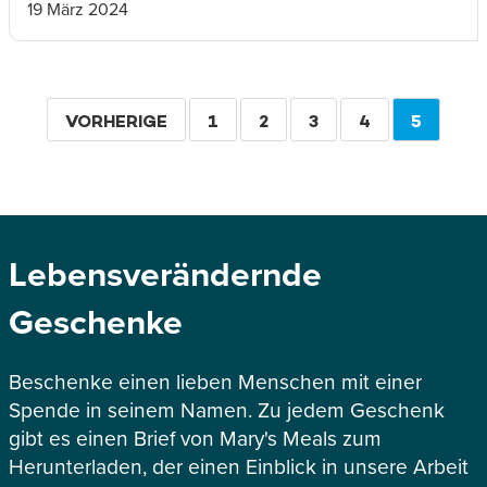
19 März 2024
Seitennummerierung
VORHERIGE
VORHERIGE
SEITE
1
SEITE
2
SEITE
3
SEITE
4
AKTUEL
5
SEITE
SEITE
Lebensverändernde
Geschenke
Beschenke einen lieben Menschen mit einer
Spende in seinem Namen. Zu jedem Geschenk
gibt es einen Brief von Mary's Meals zum
Herunterladen, der einen Einblick in unsere Arbeit