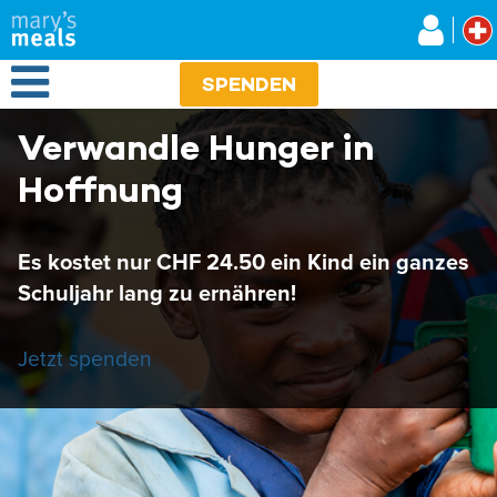
Mary's Meals
Direkt
zum
Inhalt
Open Menu
SPENDEN
Verwandle Hunger in
Hoffnung
Es kostet nur CHF 24.50 ein Kind ein ganzes
Schuljahr lang zu ernähren!
Jetzt spenden