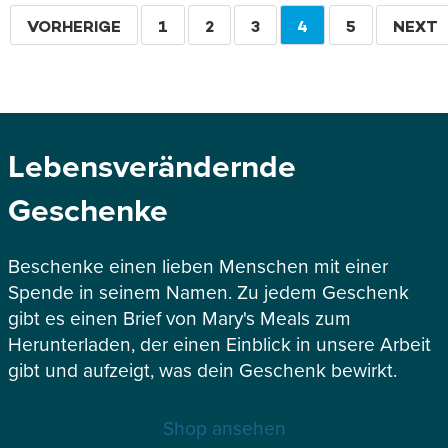
Seitennummerierung
VORHERIGE
VORHERIGE
SEITE
1
SEITE
2
SEITE
3
AKTUELLE
4
SEITE
5
WEITE
NEXT
SEITE
SEITE
Lebensverändernde
Geschenke
Beschenke einen lieben Menschen mit einer
Spende in seinem Namen. Zu jedem Geschenk
gibt es einen Brief von Mary's Meals zum
Herunterladen, der einen Einblick in unsere Arbeit
gibt und aufzeigt, was dein Geschenk bewirkt.
Shop ansehen