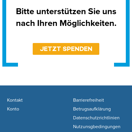
Bitte unterstützen Sie uns
nach Ihren Möglichkeiten.
JETZT SPENDEN
Footer navigation
Kontakt
Barrierefreiheit
Konto
Betrugsaufklärung
Datenschutzrichtlinien
Nutzunsgbedingungen