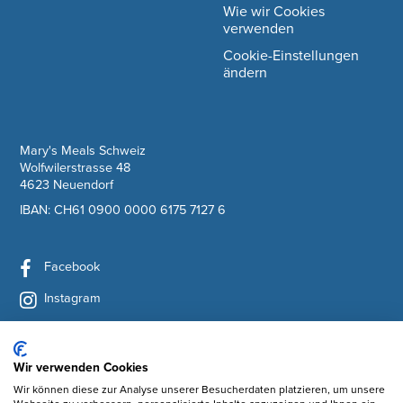
Wie wir Cookies
verwenden
Cookie-Einstellungen
ändern
company information
Mary's Meals Schweiz
Wolfwilerstrasse 48
4623 Neuendorf
IBAN: CH61 0900 0000 6175 7127 6
Facebook
Instagram
YouTube
LinkedIn
Wir verwenden Cookies
Wir können diese zur Analyse unserer Besucherdaten platzieren, um unsere
Newsletter abonnieren