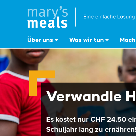
Mary's Meals
Direkt
zum
Inhalt
‎Über uns
Was wir tun
Mache
Verwandle H
Es kostet nur CHF 24.50 ei
Schuljahr lang zu ernähren