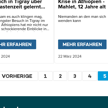
ich in Tigray über
Krise in Äthiopien -
astenzeit gelernt
Mahlet, 12 Jahre alt
tsam es auch klingen mag,
Niemanden an den man sich
ngster Besuch in Tigray im
wenden kann
Äthiopiens hat mir nicht nur
t schockierende Einblicke in
smaß der dort herrschenden
tären Katastrophe gegeben.
zugleich auch eine
ENSCHEN SIND HIER BEREITS AN HUNGER GEST
HR ERFAHREN
ABOUT
WAS ICH IN TIGRAY ÜBE
MEHR ERFAHREN
A
tete, geistige Übung.
. 2024
22 März 2024
eitennummerierung
VORHERIGE
VORHERIGE
SEITE
1
SEITE
2
SEITE
3
SEITE
4
A
5
SEITE
S