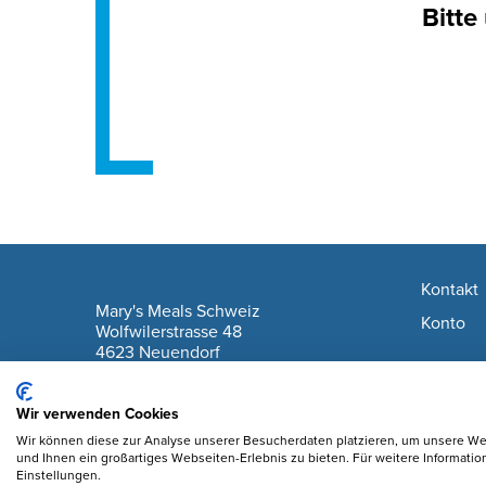
Bitte
Footer navigation
Kontakt
company information
Mary's Meals Schweiz
Konto
Wolfwilerstrasse 48
4623 Neuendorf
IBAN: CH61 0900 0000 6175 7127 6
Wir verwenden Cookies
Wir können diese zur Analyse unserer Besucherdaten platzieren, um unsere Web
und Ihnen ein großartiges Webseiten-Erlebnis zu bieten. Für weitere Informati
Einstellungen.