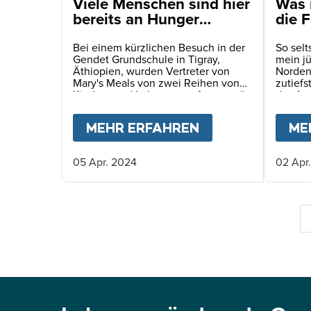
Viele Menschen sind hier
Was 
bereits an Hunger
die F
gestorben. Es spiegelt
habe
sich in den Augen der
Bei einem kürzlichen Besuch in der
So sel
Gendet Grundschule in Tigray,
mein jü
Kinder wider
Äthiopien, wurden Vertreter von
Norden 
Mary's Meals von zwei Reihen von
zutiefs
Kindern und Lehrern empfangen, die
das Au
den Weg zur Schule säumten.
humani
Es war 
MEHR ERFAHREN
ABOUT
VIELE M
ME
unerwar
05 Apr. 2024
02 Apr
S