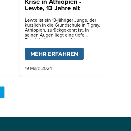
Krise in Äthiopien -
Lewte, 13 Jahre alt
Lewte ist ein 13-jähriger Junge, der
kürzlich in die Grundschule in Tigray,
Äthiopien, zurückgekehrt ist. In
seinen Augen liegt eine tiefe
Traurigkeit, die beunruhigend ist,
wenn man sie bei einem Kind sieht.
ORBEN. ES SPIEGELT SICH IN DEN AUGEN DER
R DIE FASTENZEIT GELERNT HABE
BOUT
KRISE IN ÄTHIOPIEN - MAHLET, 12 JAHRE
MEHR ERFAHREN
ABOUT
KRISE IN 
19 März 2024
KTUELLE
EITE