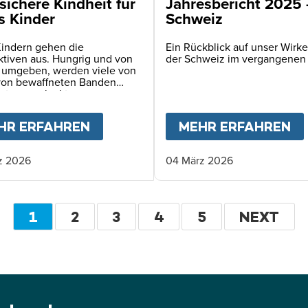
sichere Kindheit für
Jahresbericht 2025
s Kinder
Schweiz
Kindern gehen die
Ein Rückblick auf unser Wirke
ktiven aus. Hungrig und von
der Schweiz im vergangenen
 umgeben, werden viele von
von bewaffneten Banden
ert – angelockt vom
echen auf Nahrung.
KINDER BRAUCHEN UNS JETZT
HR ERFAHREN
ABOUT
EINE SICHERE KINDHEIT 
MEHR ERFAHREN
A
z 2026
04 März 2026
Seitennummerierung
AKTUELLE
1
SEITE
2
SEITE
3
SEITE
4
SEITE
5
WEITER
NEXT
SEITE