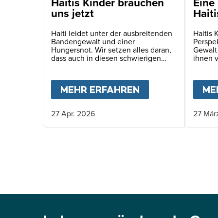
Haitis Kinder brauchen
Eine 
uns jetzt
Haiti
Haiti leidet unter der ausbreitenden
Haitis 
Bandengewalt und einer
Perspe
Hungersnot. Wir setzen alles daran,
Gewalt
dass auch in diesen schwierigen
ihnen 
Zeiten möglichst viele Kinder mit
rekruti
einer täglichen Schulmahlzeit
Verspr
versorgt werden können.
MEHR ERFAHREN
ABOUT
HAITIS 
ME
27 Apr. 2026
27 Mär