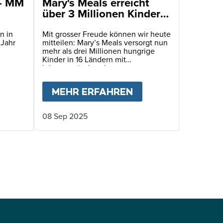
 - MM
Mary's Meals erreicht
über 3 Millionen Kinder
mit täglichen
Schulmahlzeiten
n in
Mit grosser Freude können wir heute
 Jahr
mitteilen: Mary’s Meals versorgt nun
mehr als drei Millionen hungrige
Kinder in 16 Ländern mit
lebensverändernden
Schulmahlzeiten!
FÜR HAITIS KINDER
BOUT
JAHRESBERICHT 2025 - MM SCHWEIZ
MEHR ERFAHREN
ABOUT
MARY'S ME
08 Sep 2025