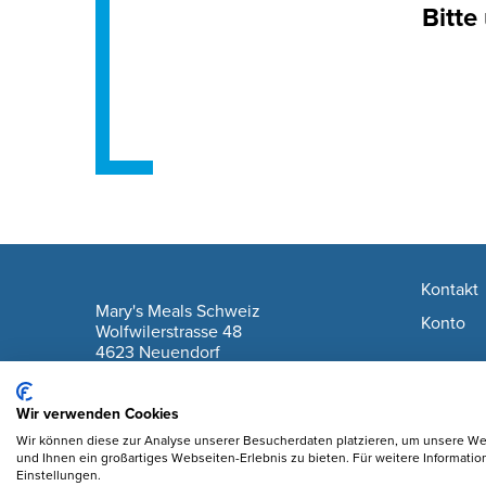
Bitte
Footer navigation
Kontakt
company information
Mary's Meals Schweiz
Konto
Wolfwilerstrasse 48
4623 Neuendorf
IBAN: CH61 0900 0000 6175 7127 6
Wir verwenden Cookies
Wir können diese zur Analyse unserer Besucherdaten platzieren, um unsere Web
und Ihnen ein großartiges Webseiten-Erlebnis zu bieten. Für weitere Informati
Einstellungen.