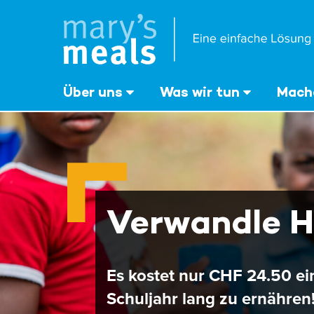
Mary's Meals
Direkt
zum
Inhalt
‎Über uns
Was wir tun
Mache
Verwandle H
Es kostet nur CHF 24.50 ei
Schuljahr lang zu ernähren