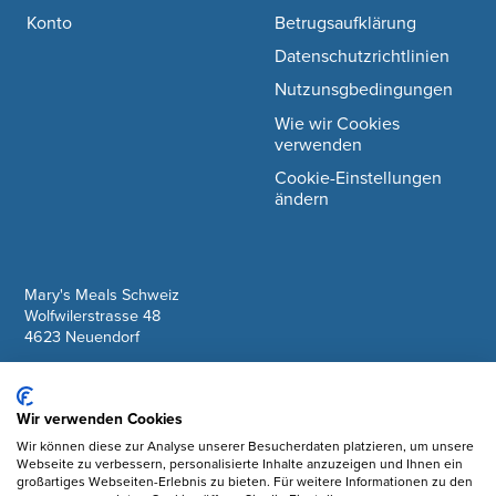
Konto
Betrugsaufklärung
Datenschutzrichtlinien
Nutzunsgbedingungen
Wie wir Cookies
verwenden
Cookie-Einstellungen
ändern
company information
Mary's Meals Schweiz
Wolfwilerstrasse 48
4623 Neuendorf
IBAN: CH61 0900 0000 6175 7127 6
Wir verwenden Cookies
Facebook
Wir können diese zur Analyse unserer Besucherdaten platzieren, um unsere
Webseite zu verbessern, personalisierte Inhalte anzuzeigen und Ihnen ein
Instagram
großartiges Webseiten-Erlebnis zu bieten. Für weitere Informationen zu den