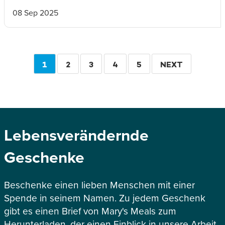
08 Sep 2025
Seitennummerierung
AKTUELLE
1
SEITE
2
SEITE
3
SEITE
4
SEITE
5
WEITER
NEXT
SEITE
Lebensverändernde
Geschenke
Beschenke einen lieben Menschen mit einer
Spende in seinem Namen. Zu jedem Geschenk
gibt es einen Brief von Mary's Meals zum
Herunterladen, der einen Einblick in unsere Arbeit