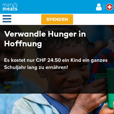
Mary's Meals
Direkt
zum
Inhalt
Open Menu
SPENDEN
Verwandle Hunger in
Hoffnung
Es kostet nur CHF 24.50 ein Kind ein ganzes
Schuljahr lang zu ernähren!
spenden