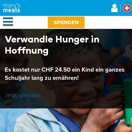
Mary's Meals
Direkt
zum
Inhalt
Open Menu
SPENDEN
Verwandle Hunger in
Hoffnung
Es kostet nur CHF 24.50 ein Kind ein ganzes
Schuljahr lang zu ernähren!
Jetzt spenden