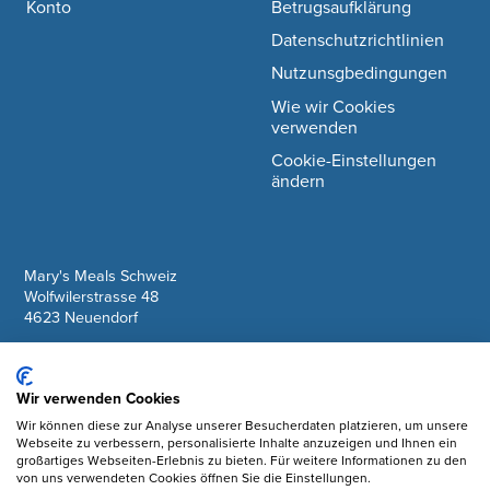
Konto
Betrugsaufklärung
Datenschutzrichtlinien
Nutzunsgbedingungen
Wie wir Cookies
verwenden
Cookie-Einstellungen
ändern
company information
Mary's Meals Schweiz
Wolfwilerstrasse 48
4623 Neuendorf
IBAN: CH61 0900 0000 6175 7127 6
Wir verwenden Cookies
Facebook
Wir können diese zur Analyse unserer Besucherdaten platzieren, um unsere
Webseite zu verbessern, personalisierte Inhalte anzuzeigen und Ihnen ein
Instagram
großartiges Webseiten-Erlebnis zu bieten. Für weitere Informationen zu den
von uns verwendeten Cookies öffnen Sie die Einstellungen.