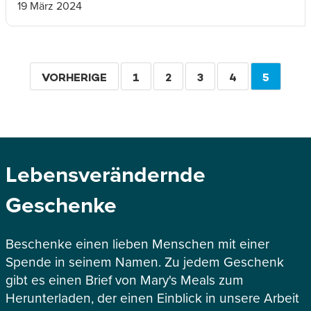
19 März 2024
Seitennummerierung
VORHERIGE
VORHERIGE
SEITE
1
SEITE
2
SEITE
3
SEITE
4
AKTUEL
5
SEITE
SEITE
Lebensverändernde
Geschenke
Beschenke einen lieben Menschen mit einer
Spende in seinem Namen. Zu jedem Geschenk
gibt es einen Brief von Mary's Meals zum
Herunterladen, der einen Einblick in unsere Arbeit