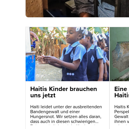
Haitis Kinder brauchen
Eine 
uns jetzt
Haiti
Haiti leidet unter der ausbreitenden
Haitis 
Bandengewalt und einer
Perspe
Hungersnot. Wir setzen alles daran,
Gewalt
dass auch in diesen schwierigen
ihnen 
Zeiten möglichst viele Kinder mit
rekruti