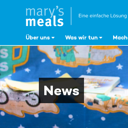
Mary's Meals
Direkt
zum
Inhalt
‎Über uns
Was wir tun
Mache
News