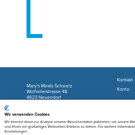
Footer navigation
Kontakt
company information
Mary's Meals Schweiz
Konto
Wolfwilerstrasse 48
4623 Neuendorf
IBAN: CH61 0900 0000 6175 7127 6
Wir verwenden Cookies
Wir können diese zur Analyse unserer Besucherdaten platzieren, um unsere Web
und Ihnen ein großartiges Webseiten-Erlebnis zu bieten. Für weitere Informati
Einstellungen.