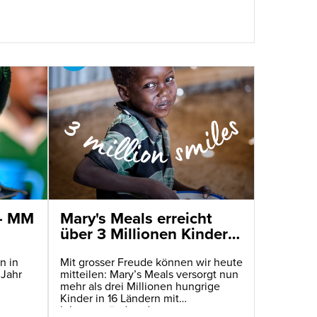
 - MM
Mary's Meals erreicht
über 3 Millionen Kinder
mit täglichen
Schulmahlzeiten
n in
Mit grosser Freude können wir heute
 Jahr
mitteilen: Mary’s Meals versorgt nun
mehr als drei Millionen hungrige
Kinder in 16 Ländern mit
lebensverändernden