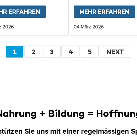
echen auf Nahrung.
KINDER BRAUCHEN UNS JETZT
HR ERFAHREN
ABOUT
EINE SICHERE KINDHEIT 
MEHR ERFAHREN
A
z 2026
04 März 2026
Seitennummerierung
AKTUELLE
1
SEITE
2
SEITE
3
SEITE
4
SEITE
5
WEITER
NEXT
SEITE
Nahrung + Bildung = Hoffnun
tützen Sie uns mit einer regelmässigen 