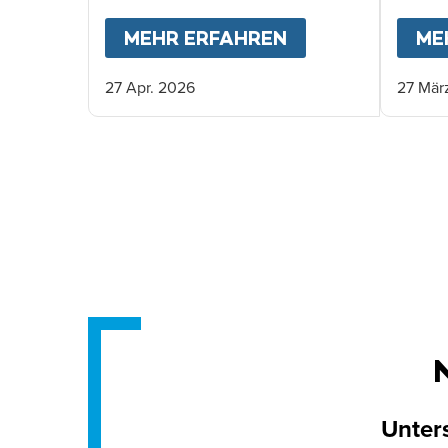
einer täglichen Schulmahlzeit
Verspr
versorgt werden können.
MEHR ERFAHREN
ABOUT
HAITIS 
ME
27 Apr. 2026
27 Mär
Unters