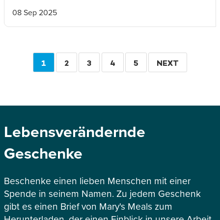
08 Sep 2025
Seitennummerierung
AKTUELLE
1
SEITE
2
SEITE
3
SEITE
4
SEITE
5
WEITER
NEXT
SEITE
Lebensverändernde
Geschenke
Beschenke einen lieben Menschen mit einer
Spende in seinem Namen. Zu jedem Geschenk
gibt es einen Brief von Mary's Meals zum
Herunterladen, der einen Einblick in unsere Arbeit