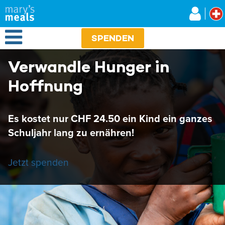
Mary's Meals
Direkt
zum
Inhalt
Open Menu
SPENDEN
Verwandle Hunger in
Hoffnung
Es kostet nur CHF 24.50 ein Kind ein ganzes
Schuljahr lang zu ernähren!
Jetzt spenden