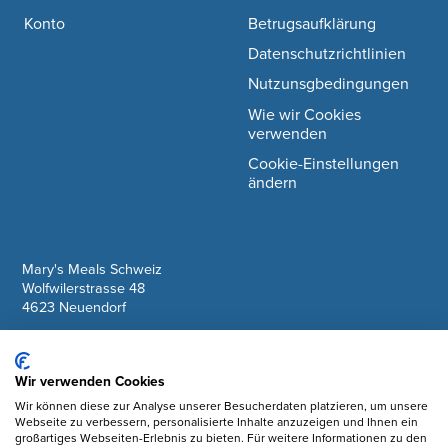
Konto
Betrugsaufklärung
Datenschutzrichtlinien
Nutzunsgbedingungen
Wie wir Cookies
verwenden
Cookie-Einstellungen
ändern
company information
Mary's Meals Schweiz
Wolfwilerstrasse 48
4623 Neuendorf
IBAN: CH61 0900 0000 6175 7127 6
Wir verwenden Cookies
Facebook
Wir können diese zur Analyse unserer Besucherdaten platzieren, um unsere
Webseite zu verbessern, personalisierte Inhalte anzuzeigen und Ihnen ein
Instagram
großartiges Webseiten-Erlebnis zu bieten. Für weitere Informationen zu den