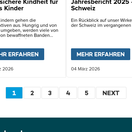
sichere Kindheit für
Jahresbericht 2025
s Kinder
Schweiz
Kindern gehen die
Ein Rückblick auf unser Wirke
ktiven aus. Hungrig und von
der Schweiz im vergangenen
 umgeben, werden viele von
von bewaffneten Banden
ert – angelockt vom
echen auf Nahrung.
KINDER BRAUCHEN UNS JETZT
HR ERFAHREN
ABOUT
EINE SICHERE KINDHEIT 
MEHR ERFAHREN
A
z 2026
04 März 2026
Seitennummerierung
AKTUELLE
1
SEITE
2
SEITE
3
SEITE
4
SEITE
5
WEITER
NEXT
SEITE