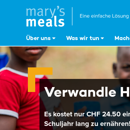
Mary's Meals
Direkt
zum
Inhalt
‎Über uns
Was wir tun
Mache
Verwandle H
Es kostet nur CHF 24.50 ei
Schuljahr lang zu ernähren