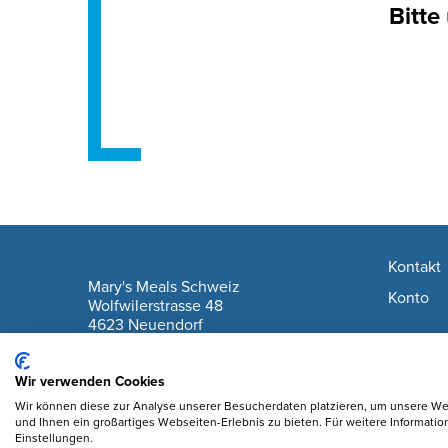
Bitte
Footer navigation
Kontakt
company information
Mary's Meals Schweiz
Konto
Wolfwilerstrasse 48
4623 Neuendorf
IBAN: CH61 0900 0000 6175 7127 6
Wir verwenden Cookies
Wir können diese zur Analyse unserer Besucherdaten platzieren, um unsere Web
und Ihnen ein großartiges Webseiten-Erlebnis zu bieten. Für weitere Informati
Einstellungen.