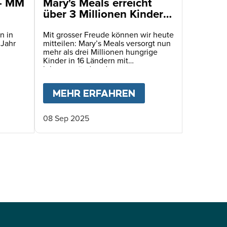
 - MM
Mary's Meals erreicht
über 3 Millionen Kinder
mit täglichen
Schulmahlzeiten
n in
Mit grosser Freude können wir heute
 Jahr
mitteilen: Mary’s Meals versorgt nun
mehr als drei Millionen hungrige
Kinder in 16 Ländern mit
lebensverändernden
Schulmahlzeiten!
FÜR HAITIS KINDER
BOUT
JAHRESBERICHT 2025 - MM SCHWEIZ
MEHR ERFAHREN
ABOUT
MARY'S ME
08 Sep 2025