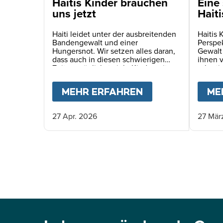
Haitis Kinder brauchen
Eine 
uns jetzt
Haiti
Haiti leidet unter der ausbreitenden
Haitis 
Bandengewalt und einer
Perspe
Hungersnot. Wir setzen alles daran,
Gewalt
dass auch in diesen schwierigen
ihnen 
Zeiten möglichst viele Kinder mit
rekruti
einer täglichen Schulmahlzeit
Verspr
versorgt werden können.
MEHR ERFAHREN
ABOUT
HAITIS 
ME
27 Apr. 2026
27 Mär