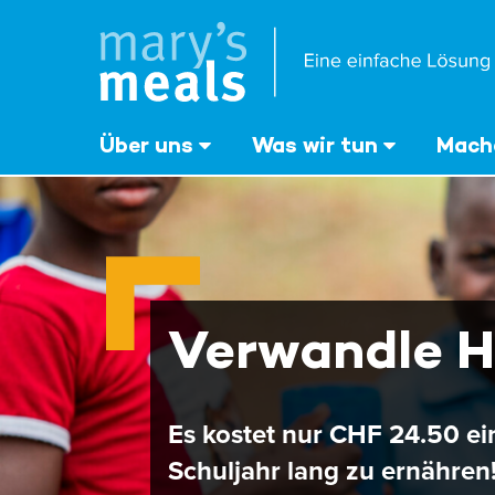
Mary's Meals
Direkt
zum
Inhalt
‎Über uns
Was wir tun
Mache
Verwandle H
Es kostet nur CHF 24.50 ei
Schuljahr lang zu ernähren