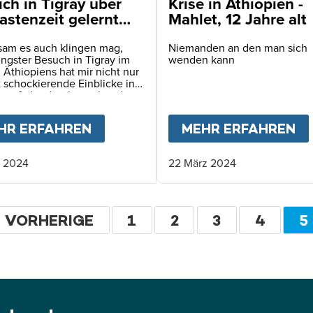
ich in Tigray über
Krise in Äthiopien -
astenzeit gelernt
Mahlet, 12 Jahre alt
tsam es auch klingen mag,
Niemanden an den man sich
ngster Besuch in Tigray im
wenden kann
Äthiopiens hat mir nicht nur
t schockierende Einblicke in
smaß der dort herrschenden
tären Katastrophe gegeben.
zugleich auch eine
ENSCHEN SIND HIER BEREITS AN HUNGER GEST
HR ERFAHREN
ABOUT
WAS ICH IN TIGRAY ÜBE
MEHR ERFAHREN
A
tete, geistige Übung.
. 2024
22 März 2024
eitennummerierung
VORHERIGE
VORHERIGE
SEITE
1
SEITE
2
SEITE
3
SEITE
4
A
5
SEITE
S