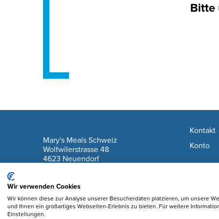
Bitte
Footer navigation
Kontakt
company information
Mary's Meals Schweiz
Konto
Wolfwilerstrasse 48
4623 Neuendorf
IBAN: CH61 0900 0000 6175 7127 6
Wir verwenden Cookies
Wir können diese zur Analyse unserer Besucherdaten platzieren, um unsere Web
und Ihnen ein großartiges Webseiten-Erlebnis zu bieten. Für weitere Informati
Einstellungen.