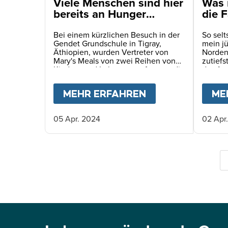
Viele Menschen sind hier
Was 
bereits an Hunger
die F
gestorben. Es spiegelt
habe
sich in den Augen der
Bei einem kürzlichen Besuch in der
So sel
Gendet Grundschule in Tigray,
mein jü
Kinder wider
Äthiopien, wurden Vertreter von
Norden 
Mary's Meals von zwei Reihen von
zutiefs
Kindern und Lehrern empfangen, die
das Au
den Weg zur Schule säumten.
humani
Es war 
MEHR ERFAHREN
ABOUT
VIELE M
ME
unerwar
05 Apr. 2024
02 Apr
S