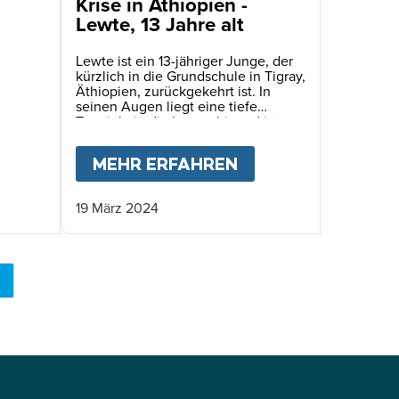
Krise in Äthiopien -
Lewte, 13 Jahre alt
Lewte ist ein 13-jähriger Junge, der
kürzlich in die Grundschule in Tigray,
Äthiopien, zurückgekehrt ist. In
seinen Augen liegt eine tiefe
Traurigkeit, die beunruhigend ist,
wenn man sie bei einem Kind sieht.
ORBEN. ES SPIEGELT SICH IN DEN AUGEN DER
R DIE FASTENZEIT GELERNT HABE
BOUT
KRISE IN ÄTHIOPIEN - MAHLET, 12 JAHRE
MEHR ERFAHREN
ABOUT
KRISE IN 
19 März 2024
KTUELLE
EITE