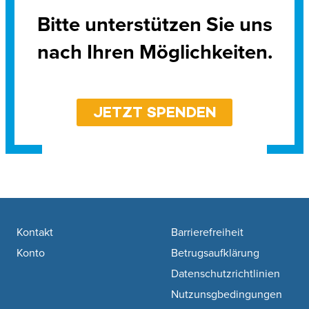
Bitte unterstützen Sie uns
nach Ihren Möglichkeiten.
JETZT SPENDEN
Footer navigation
Kontakt
Barrierefreiheit
Konto
Betrugsaufklärung
Datenschutzrichtlinien
Nutzunsgbedingungen