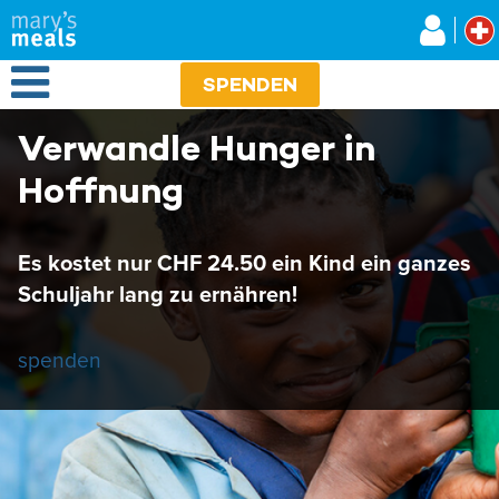
Mary's Meals
Direkt
zum
Inhalt
Open Menu
SPENDEN
Verwandle Hunger in
Hoffnung
Es kostet nur CHF 24.50 ein Kind ein ganzes
Schuljahr lang zu ernähren!
spenden