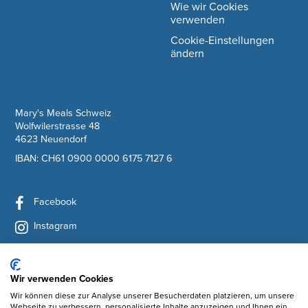
Wie wir Cookies
verwenden
Cookie-Einstellungen
ändern
company information
Mary's Meals Schweiz
Wolfwilerstrasse 48
4623 Neuendorf
IBAN: CH61 0900 0000 6175 7127 6
Facebook
Instagram
YouTube
LinkedIn
Wir verwenden Cookies
Wir können diese zur Analyse unserer Besucherdaten platzieren, um unsere
Newsletter abonnieren
Webseite zu verbessern, personalisierte Inhalte anzuzeigen und Ihnen ein