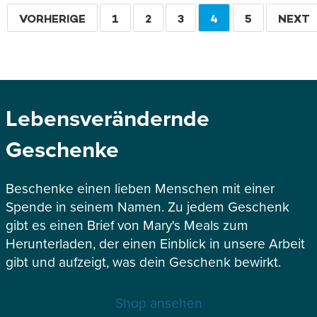
Seitennummerierung
VORHERIGE
VORHERIGE
SEITE
1
SEITE
2
SEITE
3
AKTUELLE
4
SEITE
5
WEITE
NEXT
SEITE
SEITE
Lebensverändernde
Geschenke
Beschenke einen lieben Menschen mit einer
Spende in seinem Namen. Zu jedem Geschenk
gibt es einen Brief von Mary's Meals zum
Herunterladen, der einen Einblick in unsere Arbeit
gibt und aufzeigt, was dein Geschenk bewirkt.
Shop ansehen