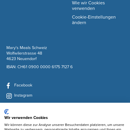
Wie wir Cookies
verwenden
Cookie-Einstellungen
ändern
company information
Mary's Meals Schweiz
Wolfwilerstrasse 48
4623 Neuendorf
IBAN: CH61 0900 0000 6175 7127 6
Facebook
Instagram
YouTube
LinkedIn
Wir verwenden Cookies
Wir können diese zur Analyse unserer Besucherdaten platzieren, um unsere
Newsletter abonnieren
Webseite zu verbessern, personalisierte Inhalte anzuzeigen und Ihnen ein