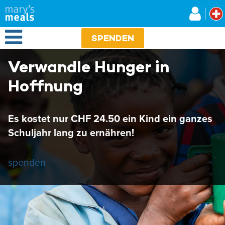
Mary's Meals
Direkt
zum
Inhalt
Open Menu
SPENDEN
Verwandle Hunger in
Hoffnung
Es kostet nur CHF 24.50 ein Kind ein ganzes
Schuljahr lang zu ernähren!
spenden