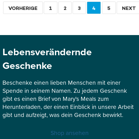
Seitennummerierung
VORHERIGE
VORHERIGE
SEITE
1
SEITE
2
SEITE
3
AKTUELLE
4
SEITE
5
WEITE
NEXT
SEITE
SEITE
Lebensverändernde
Geschenke
Beschenke einen lieben Menschen mit einer
Spende in seinem Namen. Zu jedem Geschenk
gibt es einen Brief von Mary's Meals zum
Herunterladen, der einen Einblick in unsere Arbeit
gibt und aufzeigt, was dein Geschenk bewirkt.
Shop ansehen