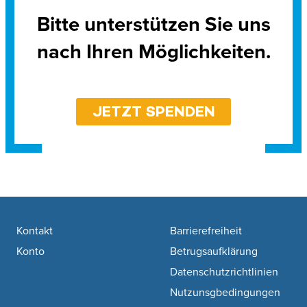
Bitte unterstützen Sie uns
nach Ihren Möglichkeiten.
JETZT SPENDEN
Footer navigation
Kontakt
Barrierefreiheit
Konto
Betrugsaufklärung
Datenschutzrichtlinien
Nutzunsgbedingungen