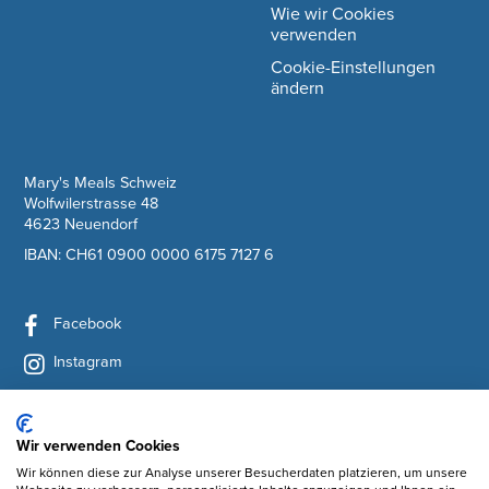
Wie wir Cookies
verwenden
Cookie-Einstellungen
ändern
company information
Mary's Meals Schweiz
Wolfwilerstrasse 48
4623 Neuendorf
IBAN: CH61 0900 0000 6175 7127 6
Facebook
Instagram
YouTube
LinkedIn
Wir verwenden Cookies
Wir können diese zur Analyse unserer Besucherdaten platzieren, um unsere
Newsletter abonnieren