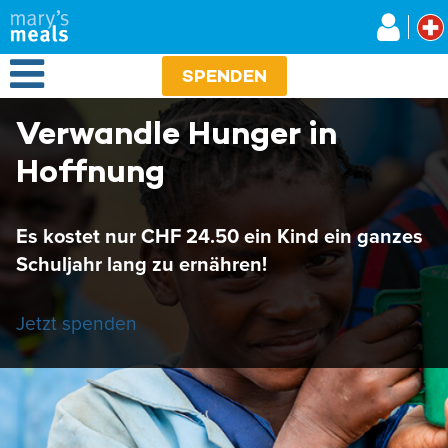
Mary's Meals
Direkt
zum
Inhalt
Open Menu
SPENDEN
Verwandle Hunger in
Hoffnung
Es kostet nur CHF 24.50 ein Kind ein ganzes
Schuljahr lang zu ernähren!
Jetzt spenden