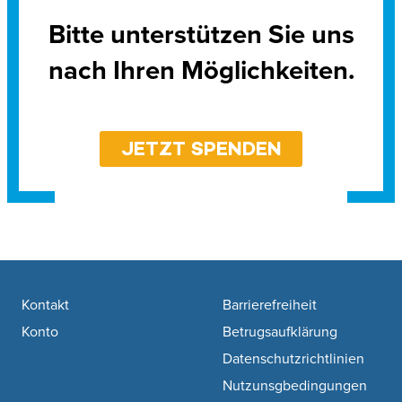
Bitte unterstützen Sie uns
nach Ihren Möglichkeiten.
JETZT SPENDEN
Footer navigation
Kontakt
Barrierefreiheit
Konto
Betrugsaufklärung
Datenschutzrichtlinien
Nutzunsgbedingungen