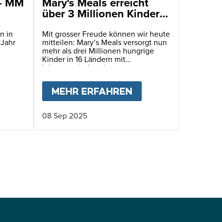
 - MM
Mary's Meals erreicht
über 3 Millionen Kinder
mit täglichen
Schulmahlzeiten
n in
Mit grosser Freude können wir heute
 Jahr
mitteilen: Mary’s Meals versorgt nun
mehr als drei Millionen hungrige
Kinder in 16 Ländern mit
lebensverändernden
Schulmahlzeiten!
FÜR HAITIS KINDER
BOUT
JAHRESBERICHT 2025 - MM SCHWEIZ
MEHR ERFAHREN
ABOUT
MARY'S ME
08 Sep 2025