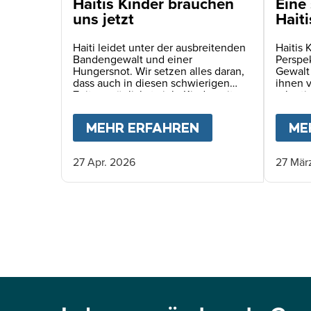
Haitis Kinder brauchen
Eine 
uns jetzt
Haiti
Haiti leidet unter der ausbreitenden
Haitis 
Bandengewalt und einer
Perspe
Hungersnot. Wir setzen alles daran,
Gewalt
dass auch in diesen schwierigen
ihnen 
Zeiten möglichst viele Kinder mit
rekruti
einer täglichen Schulmahlzeit
Verspr
versorgt werden können.
MEHR ERFAHREN
ABOUT
HAITIS 
ME
27 Apr. 2026
27 Mär