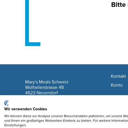
Bitte
Footer navigation
Kontakt
company information
Mary's Meals Schweiz
Konto
Wolfwilerstrasse 48
4623 Neuendorf
IBAN: CH61 0900 0000 6175 7127 6
Wir verwenden Cookies
Wir können diese zur Analyse unserer Besucherdaten platzieren, um unsere Web
und Ihnen ein großartiges Webseiten-Erlebnis zu bieten. Für weitere Informati
Einstellungen.