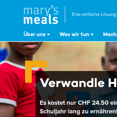
Mary's Meals
Direkt
zum
Inhalt
‎Über uns
Was wir tun
Mache
Verwandle H
Es kostet nur CHF 24.50 ei
Schuljahr lang zu ernähren