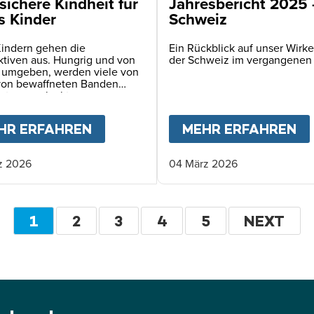
sichere Kindheit für
Jahresbericht 2025
s Kinder
Schweiz
Kindern gehen die
Ein Rückblick auf unser Wirke
ktiven aus. Hungrig und von
der Schweiz im vergangenen
 umgeben, werden viele von
von bewaffneten Banden
ert – angelockt vom
echen auf Nahrung.
KINDER BRAUCHEN UNS JETZT
HR ERFAHREN
ABOUT
EINE SICHERE KINDHEIT 
MEHR ERFAHREN
A
z 2026
04 März 2026
Seitennummerierung
AKTUELLE
1
SEITE
2
SEITE
3
SEITE
4
SEITE
5
WEITER
NEXT
SEITE