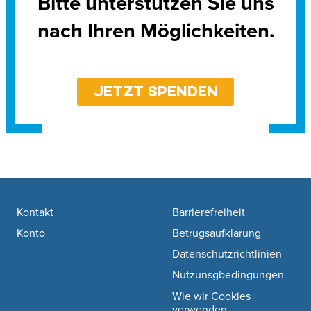
Bitte unterstützen Sie uns
nach Ihren Möglichkeiten.
JETZT SPENDEN
Footer navigation
Kontakt
Barrierefreiheit
Konto
Betrugsaufklärung
Datenschutzrichtlinien
Nutzunsgbedingungen
Wie wir Cookies
verwenden