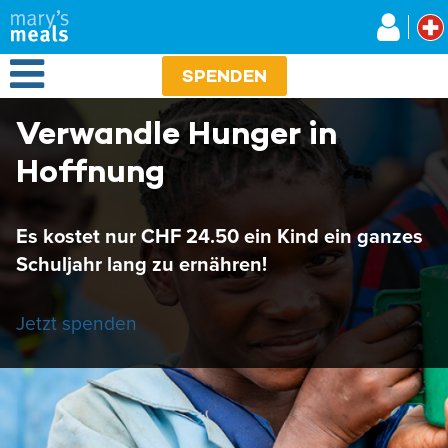
Mary's Meals
Direkt
zum
Inhalt
Open Menu
SPENDEN
Verwandle Hunger in
Hoffnung
Es kostet nur CHF 24.50 ein Kind ein ganzes
Schuljahr lang zu ernähren!
Jetzt spenden