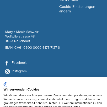
Cookie-Einstellungen
ändern
company information
Mary's Meals Schweiz
Wolfwilerstrasse 48
4623 Neuendorf
IBAN: CH61 0900 0000 6175 7127 6
Facebook
Instagram
YouTube
LinkedIn
Wir verwenden Cookies
Wir können diese zur Analyse unserer Besucherdaten platzieren, um unsere
Newsletter abonnieren
Webseite zu verbessern, personalisierte Inhalte anzuzeigen und Ihnen ein
großartiges Webseiten-Erlebnis zu bieten. Für weitere Informationen zu den
von uns verwendeten Cookies öffnen Sie die Einstellungen.