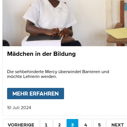
Mädchen in der Bildung
Die sehbehinderte Mercy überwindet Barrieren und
möchte Lehrerin werden.
MEHR ERFAHREN
ABOUT
MÄDCHEN IN DE
10 Juli 2024
Seitennummerierung
VORHERIGE
VORHERIGE
SEITE
1
SEITE
2
AKTUELLE
3
SEITE
4
SEITE
5
WEITE
NEXT