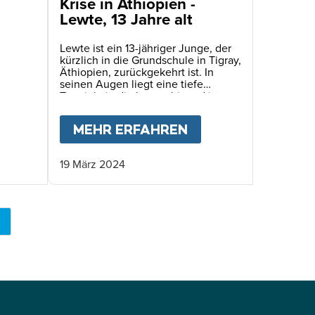
Krise in Äthiopien -
Lewte, 13 Jahre alt
Lewte ist ein 13-jähriger Junge, der
kürzlich in die Grundschule in Tigray,
Äthiopien, zurückgekehrt ist. In
seinen Augen liegt eine tiefe
Traurigkeit, die beunruhigend ist,
wenn man sie bei einem Kind sieht.
ORBEN. ES SPIEGELT SICH IN DEN AUGEN DER
R DIE FASTENZEIT GELERNT HABE
BOUT
KRISE IN ÄTHIOPIEN - MAHLET, 12 JAHRE
MEHR ERFAHREN
ABOUT
KRISE IN 
19 März 2024
KTUELLE
EITE