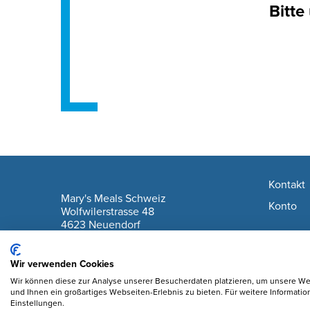
Bitte
Footer navigation
Kontakt
company information
Mary's Meals Schweiz
Konto
Wolfwilerstrasse 48
4623 Neuendorf
IBAN: CH61 0900 0000 6175 7127 6
Wir verwenden Cookies
Wir können diese zur Analyse unserer Besucherdaten platzieren, um unsere Web
und Ihnen ein großartiges Webseiten-Erlebnis zu bieten. Für weitere Informati
Einstellungen.