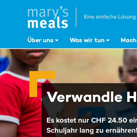
Mary's Meals
Direkt
zum
Inhalt
‎Über uns
Was wir tun
Mache
Verwandle H
Es kostet nur CHF 24.50 ei
Schuljahr lang zu ernähren