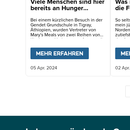
Viele Menschen sind hier
Was 
bereits an Hunger
die F
gestorben. Es spiegelt
habe
sich in den Augen der
Bei einem kürzlichen Besuch in der
So sel
Gendet Grundschule in Tigray,
mein jü
Kinder wider
Äthiopien, wurden Vertreter von
Norden 
Mary's Meals von zwei Reihen von
zutiefs
Kindern und Lehrern empfangen, die
das Au
den Weg zur Schule säumten.
humani
Es war 
MEHR ERFAHREN
ABOUT
VIELE M
ME
unerwar
05 Apr. 2024
02 Apr
S