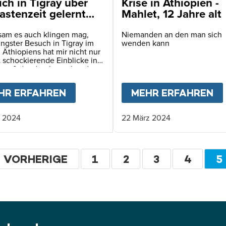
ich in Tigray über
Krise in Äthiopien -
astenzeit gelernt
Mahlet, 12 Jahre alt
tsam es auch klingen mag,
Niemanden an den man sich
ngster Besuch in Tigray im
wenden kann
Äthiopiens hat mir nicht nur
t schockierende Einblicke in
smaß der dort herrschenden
tären Katastrophe gegeben.
zugleich auch eine
ENSCHEN SIND HIER BEREITS AN HUNGER GEST
HR ERFAHREN
ABOUT
WAS ICH IN TIGRAY ÜBE
MEHR ERFAHREN
A
tete, geistige Übung.
. 2024
22 März 2024
eitennummerierung
VORHERIGE
VORHERIGE
SEITE
1
SEITE
2
SEITE
3
SEITE
4
A
5
SEITE
S