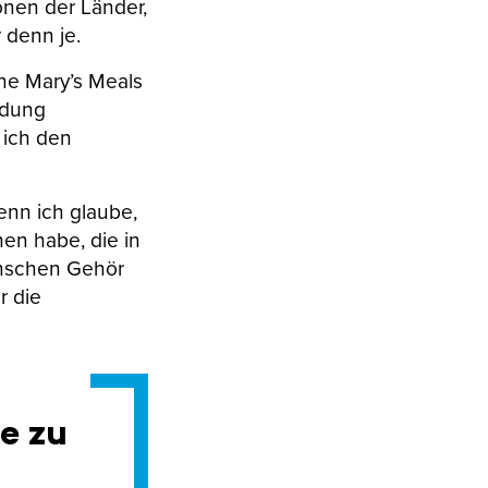
onen der Länder,
r denn je.
hne Mary’s Meals
ldung
 ich den
enn ich glaube,
hen habe, die in
Menschen Gehör
r die
le zu