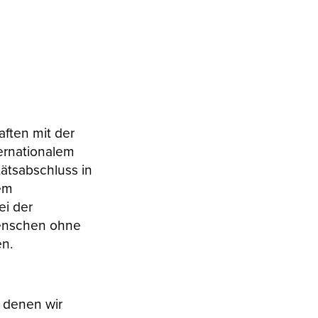
aften mit der
ternationalem
ätsabschluss in
nem
ei der
Menschen ohne
en.
, denen wir