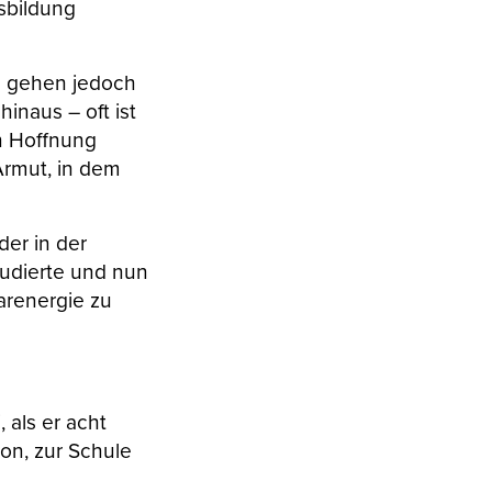
usbildung
s gehen jedoch
inaus – oft ist
rn Hoffnung
Armut, in dem
der in der
tudierte und nun
arenergie zu
 als er acht
ion, zur Schule