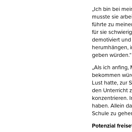
„Ich bin bei me
musste sie arb
führte zu meine
für sie schwieri
demotiviert und
herumhängen, in
geben würden.“
„Als ich anfing,
bekommen würde,
Lust hatte, zur
den Unterricht z
konzentrieren. I
haben. Allein da
Schule zu gehen
Potenzial freis