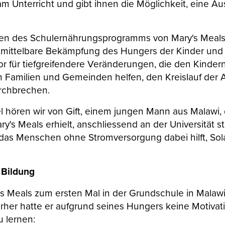
am Unterricht und gibt ihnen die Möglichkeit, eine A
en des Schulernährungsprogramms von Mary's Meal
nmittelbare Bekämpfung des Hungers der Kinder und h
tor für tiefgreifendere Veränderungen, die den Kinde
 Familien und Gemeinden helfen, den Kreislauf der 
urchbrechen.
l hören wir von Gift, einem jungen Mann aus Malawi, 
y's Meals erhielt, anschliessend an der Universität s
, das Menschen ohne Stromversorgung dabei hilft, Sol
 Bildung
y's Meals zum ersten Mal in der Grundschule in Malawi,
orher hatte er aufgrund seines Hungers keine Motivat
u lernen: