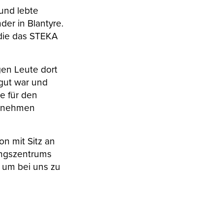
und lebte
er in Blantyre.
 die das STEKA
gen Leute dort
 gut war und
e für den
ernehmen
on mit Sitz an
ungszentrums
, um bei uns zu