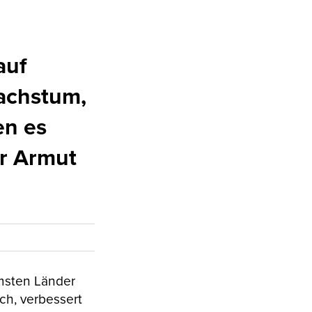
auf
Wachstum,
en es
r Armut
rmsten Länder
ch, verbessert