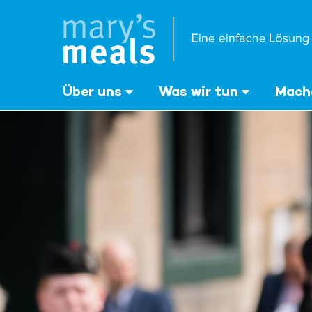
Mary's Meals
Direkt
zum
Inhalt
‎Über uns
Was wir tun
Mache