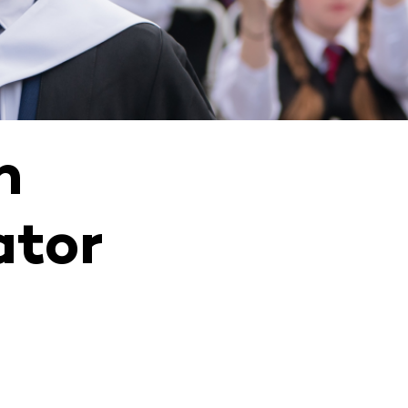
n
ator