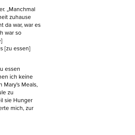
 er. „Manchmal
heit zuhause
t da war, war es
ch war so
]
s [zu essen]
 zu essen
nen ich keine
n Mary’s Meals,
ule zu
il sie Hunger
erte mich, zur