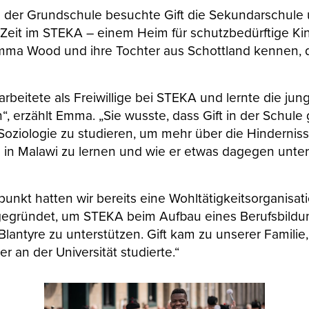
 der Grundschule besuchte Gift die Sekundarschule 
Zeit im STEKA – einem Heim für schutzbedürftige Kind
Emma Wood und ihre Tochter aus Schottland kennen,
rbeitete als Freiwillige bei STEKA und lernte die jun
“, erzählt Emma. „Sie wusste, dass Gift in der Schule
Soziologie zu studieren, um mehr über die Hinderniss
l in Malawi zu lernen und wie er etwas dagegen unt
unkt hatten wir bereits eine Wohltätigkeitsorganisati
 gegründet, um STEKA beim Aufbau eines Berufsbild
Blantyre zu unterstützen. Gift kam zu unserer Familie
r an der Universität studierte.“