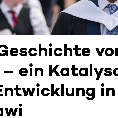
Geschichte vo
 – ein Katalys
Entwicklung in
awi