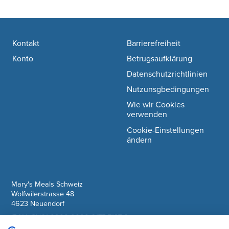
Footer navigation
Kontakt
Barrierefreiheit
Konto
Betrugsaufklärung
Datenschutzrichtlinien
Nutzunsgbedingungen
Wie wir Cookies
verwenden
Cookie-Einstellungen
ändern
company information
Mary's Meals Schweiz
Wolfwilerstrasse 48
4623 Neuendorf
IBAN: CH61 0900 0000 6175 7127 6