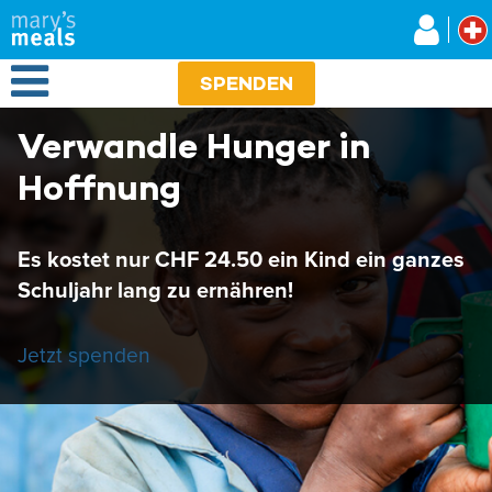
Mary's Meals
Direkt
zum
Inhalt
Open Menu
SPENDEN
Verwandle Hunger in
Hoffnung
Es kostet nur CHF 24.50 ein Kind ein ganzes
Schuljahr lang zu ernähren!
Jetzt spenden