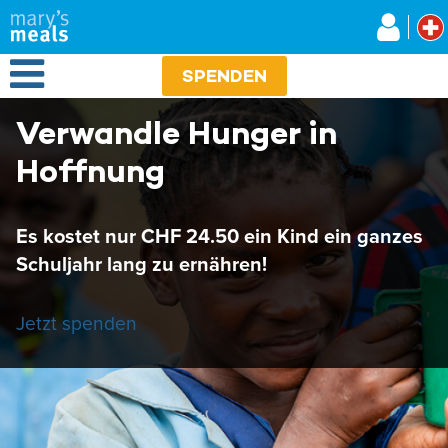
Mary's Meals
Direkt
zum
Inhalt
Open Menu
SPENDEN
Verwandle Hunger in
Hoffnung
Es kostet nur CHF 24.50 ein Kind ein ganzes
Schuljahr lang zu ernähren!
Jetzt spenden