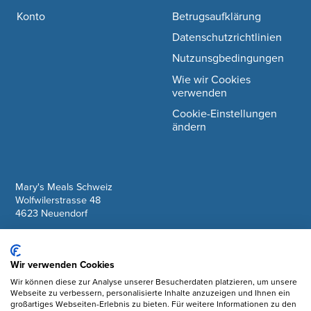
Konto
Betrugsaufklärung
Datenschutzrichtlinien
Nutzunsgbedingungen
Wie wir Cookies
verwenden
Cookie-Einstellungen
ändern
company information
Mary's Meals Schweiz
Wolfwilerstrasse 48
4623 Neuendorf
IBAN: CH61 0900 0000 6175 7127 6
Wir verwenden Cookies
Facebook
Wir können diese zur Analyse unserer Besucherdaten platzieren, um unsere
Webseite zu verbessern, personalisierte Inhalte anzuzeigen und Ihnen ein
Instagram
großartiges Webseiten-Erlebnis zu bieten. Für weitere Informationen zu den