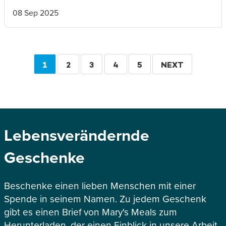
08 Sep 2025
Seitennummerierung
AKTUELLE
1
SEITE
2
SEITE
3
SEITE
4
SEITE
5
WEITER
NEXT
SEITE
Lebensverändernde
Geschenke
Beschenke einen lieben Menschen mit einer
Spende in seinem Namen. Zu jedem Geschenk
gibt es einen Brief von Mary's Meals zum
Herunterladen, der einen Einblick in unsere Arbeit