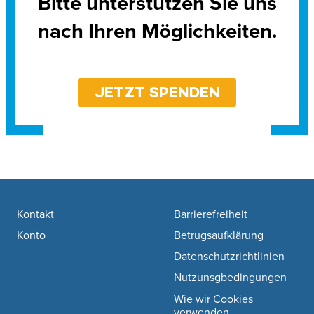
Bitte unterstützen Sie uns
nach Ihren Möglichkeiten.
JETZT SPENDEN
Footer navigation
Kontakt
Barrierefreiheit
Konto
Betrugsaufklärung
Datenschutzrichtlinien
Nutzunsgbedingungen
Wie wir Cookies
verwenden