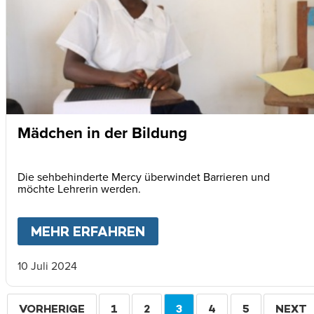
Mädchen in der Bildung
Die sehbehinderte Mercy überwindet Barrieren und
möchte Lehrerin werden.
MEHR ERFAHREN
ABOUT
MÄDCHEN IN DE
10 Juli 2024
Seitennummerierung
VORHERIGE
VORHERIGE
SEITE
1
SEITE
2
AKTUELLE
3
SEITE
4
SEITE
5
WEITE
NEXT