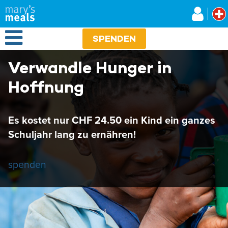
Mary's Meals
Direkt
zum
Inhalt
Open Menu
SPENDEN
Verwandle Hunger in
Hoffnung
Es kostet nur CHF 24.50 ein Kind ein ganzes
Schuljahr lang zu ernähren!
spenden