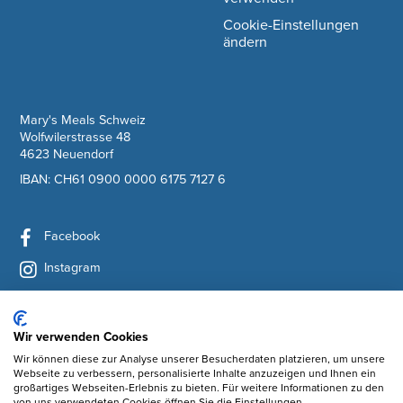
Cookie-Einstellungen
ändern
company information
Mary's Meals Schweiz
Wolfwilerstrasse 48
4623 Neuendorf
IBAN: CH61 0900 0000 6175 7127 6
Facebook
Instagram
YouTube
LinkedIn
Wir verwenden Cookies
Wir können diese zur Analyse unserer Besucherdaten platzieren, um unsere
Newsletter abonnieren
Webseite zu verbessern, personalisierte Inhalte anzuzeigen und Ihnen ein
großartiges Webseiten-Erlebnis zu bieten. Für weitere Informationen zu den
von uns verwendeten Cookies öffnen Sie die Einstellungen.