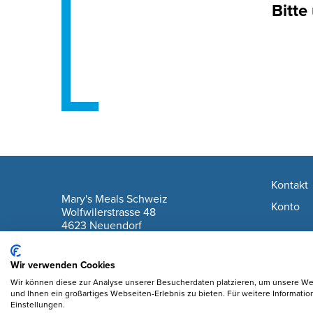
Bitte
Footer navigation
Kontakt
company information
Mary's Meals Schweiz
Konto
Wolfwilerstrasse 48
4623 Neuendorf
IBAN: CH61 0900 0000 6175 7127 6
Wir verwenden Cookies
Wir können diese zur Analyse unserer Besucherdaten platzieren, um unsere Web
und Ihnen ein großartiges Webseiten-Erlebnis zu bieten. Für weitere Informati
Einstellungen.