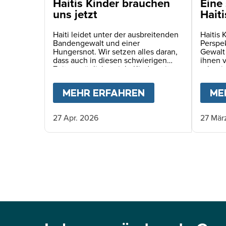
Haitis Kinder brauchen
Eine 
uns jetzt
Haiti
Haiti leidet unter der ausbreitenden
Haitis 
Bandengewalt und einer
Perspe
Hungersnot. Wir setzen alles daran,
Gewalt
dass auch in diesen schwierigen
ihnen 
Zeiten möglichst viele Kinder mit
rekruti
einer täglichen Schulmahlzeit
Verspr
versorgt werden können.
MEHR ERFAHREN
ABOUT
HAITIS 
ME
27 Apr. 2026
27 Mär