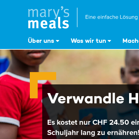
Mary's Meals
Direkt
zum
Inhalt
‎Über uns
Was wir tun
Mache
Verwandle H
Es kostet nur CHF 24.50 ei
Schuljahr lang zu ernähren