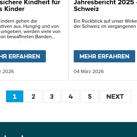
sichere Kindheit für
Jahresbericht 2025
s Kinder
Schweiz
Kindern gehen die
Ein Rückblick auf unser Wirke
ktiven aus. Hungrig und von
der Schweiz im vergangenen
 umgeben, werden viele von
von bewaffneten Banden
ert – angelockt vom
echen auf Nahrung.
KINDER BRAUCHEN UNS JETZT
HR ERFAHREN
ABOUT
EINE SICHERE KINDHEIT 
MEHR ERFAHREN
A
z 2026
04 März 2026
Seitennummerierung
AKTUELLE
1
SEITE
2
SEITE
3
SEITE
4
SEITE
5
WEITER
NEXT
SEITE