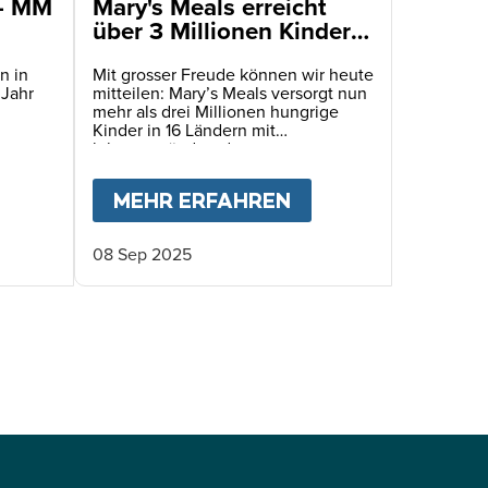
 - MM
Mary's Meals erreicht
über 3 Millionen Kinder
mit täglichen
Schulmahlzeiten
n in
Mit grosser Freude können wir heute
 Jahr
mitteilen: Mary’s Meals versorgt nun
mehr als drei Millionen hungrige
Kinder in 16 Ländern mit
lebensverändernden
Schulmahlzeiten!
FÜR HAITIS KINDER
BOUT
JAHRESBERICHT 2025 - MM SCHWEIZ
MEHR ERFAHREN
ABOUT
MARY'S ME
08 Sep 2025