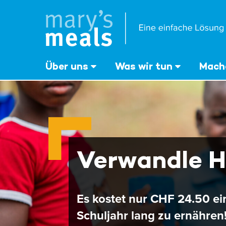
Mary's Meals
Direkt
zum
Inhalt
‎Über uns
Was wir tun
Mache
Verwandle H
Es kostet nur CHF 24.50 ei
Schuljahr lang zu ernähren