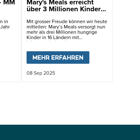
 - MM
Mary's Meals erreicht
über 3 Millionen Kinder
mit täglichen
Schulmahlzeiten
n in
Mit grosser Freude können wir heute
 Jahr
mitteilen: Mary’s Meals versorgt nun
mehr als drei Millionen hungrige
Kinder in 16 Ländern mit
lebensverändernden
Schulmahlzeiten!
FÜR HAITIS KINDER
BOUT
JAHRESBERICHT 2025 - MM SCHWEIZ
MEHR ERFAHREN
ABOUT
MARY'S ME
08 Sep 2025