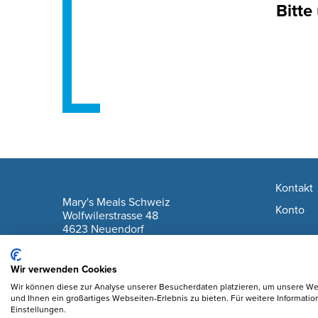
Bitte
Footer navigation
Kontakt
company information
Mary's Meals Schweiz
Konto
Wolfwilerstrasse 48
4623 Neuendorf
IBAN: CH61 0900 0000 6175 7127 6
Wir verwenden Cookies
Wir können diese zur Analyse unserer Besucherdaten platzieren, um unsere Web
und Ihnen ein großartiges Webseiten-Erlebnis zu bieten. Für weitere Informati
Einstellungen.