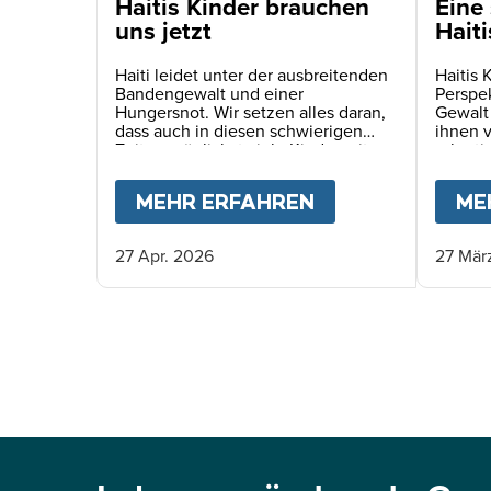
Haitis Kinder brauchen
Eine 
uns jetzt
Haiti
Haiti leidet unter der ausbreitenden
Haitis 
Bandengewalt und einer
Perspe
Hungersnot. Wir setzen alles daran,
Gewalt
dass auch in diesen schwierigen
ihnen 
Zeiten möglichst viele Kinder mit
rekruti
einer täglichen Schulmahlzeit
Verspr
versorgt werden können.
MEHR ERFAHREN
ABOUT
HAITIS 
ME
27 Apr. 2026
27 Mär