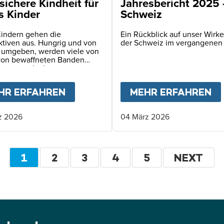
sichere Kindheit für
Jahresbericht 2025
s Kinder
Schweiz
Kindern gehen die
Ein Rückblick auf unser Wirke
ktiven aus. Hungrig und von
der Schweiz im vergangenen
 umgeben, werden viele von
von bewaffneten Banden
ert – angelockt vom
echen auf Nahrung.
KINDER BRAUCHEN UNS JETZT
HR ERFAHREN
ABOUT
EINE SICHERE KINDHEIT 
MEHR ERFAHREN
A
z 2026
04 März 2026
Seitennummerierung
AKTUELLE
1
SEITE
2
SEITE
3
SEITE
4
SEITE
5
WEITER
NEXT
SEITE