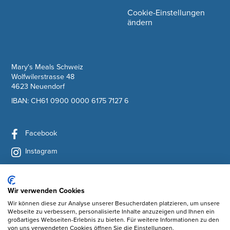
Cookie-Einstellungen
ändern
company information
Mary's Meals Schweiz
Wolfwilerstrasse 48
4623 Neuendorf
IBAN: CH61 0900 0000 6175 7127 6
Facebook
Instagram
YouTube
LinkedIn
Wir verwenden Cookies
Wir können diese zur Analyse unserer Besucherdaten platzieren, um unsere
Newsletter abonnieren
Webseite zu verbessern, personalisierte Inhalte anzuzeigen und Ihnen ein
großartiges Webseiten-Erlebnis zu bieten. Für weitere Informationen zu den
von uns verwendeten Cookies öffnen Sie die Einstellungen.