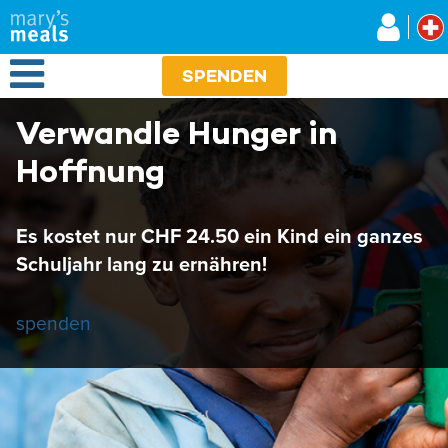
Mary's Meals
Direkt
zum
Inhalt
Open Menu
SPENDEN
Verwandle Hunger in
Hoffnung
Es kostet nur CHF 24.50 ein Kind ein ganzes
Schuljahr lang zu ernähren!
spenden