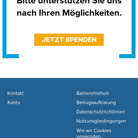
Bitte unterstützen Sie uns
nach Ihren Möglichkeiten.
JETZT SPENDEN
Footer navigation
Kontakt
Barrierefreiheit
Konto
Betrugsaufklärung
Datenschutzrichtlinien
Nutzunsgbedingungen
Wie wir Cookies
verwenden