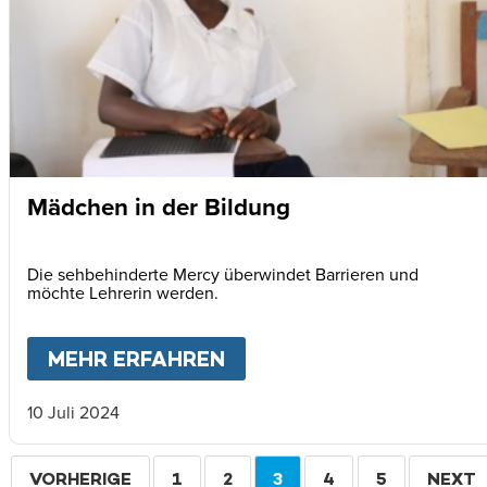
Mädchen in der Bildung
Die sehbehinderte Mercy überwindet Barrieren und
möchte Lehrerin werden.
MEHR ERFAHREN
ABOUT
MÄDCHEN IN DE
10 Juli 2024
Seitennummerierung
VORHERIGE
VORHERIGE
SEITE
1
SEITE
2
AKTUELLE
3
SEITE
4
SEITE
5
WEITE
NEXT