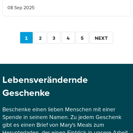
08 Sep 2025
Seitennummerierung
AKTUELLE
1
SEITE
2
SEITE
3
SEITE
4
SEITE
5
WEITER
NEXT
SEITE
Lebensverändernde
Geschenke
Beschenke einen lieben Menschen mit einer
Spende in seinem Namen. Zu jedem Geschenk
gibt es einen Brief von Mary's Meals zum
Herunterladen, der einen Einblick in unsere Arbeit