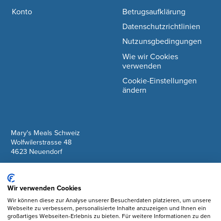
Konto
Betrugsaufklärung
Datenschutzrichtlinien
Nutzunsgbedingungen
Wie wir Cookies
verwenden
Cookie-Einstellungen
ändern
company information
Mary's Meals Schweiz
Wolfwilerstrasse 48
4623 Neuendorf
IBAN: CH61 0900 0000 6175 7127 6
Wir verwenden Cookies
Facebook
Wir können diese zur Analyse unserer Besucherdaten platzieren, um unsere
Webseite zu verbessern, personalisierte Inhalte anzuzeigen und Ihnen ein
Instagram
großartiges Webseiten-Erlebnis zu bieten. Für weitere Informationen zu den