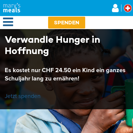
Mary's Meals
Direkt
zum
Inhalt
Open Menu
SPENDEN
Verwandle Hunger in
Hoffnung
Es kostet nur CHF 24.50 ein Kind ein ganzes
Schuljahr lang zu ernähren!
Jetzt spenden